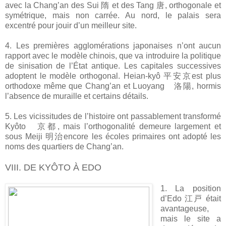
avec la Chang’an des Sui 隋 et des Tang 唐, orthogonale et
symétrique, mais non carrée. Au nord, le palais sera
excentré pour jouir d’un meilleur site.
4. Les premières agglomérations japonaises n’ont aucun
rapport avec le modèle chinois, que va introduire la politique
de sinisation de l’État antique. Les capitales successives
adoptent le modèle orthogonal. Heian-kyô 平安京est plus
orthodoxe même que Chang’an et Luoyang 洛陽, hormis
l’absence de muraille et certains détails.
5. Les vicissitudes de l’histoire ont passablement transformé
Kyôto 京都, mais l’orthogonalité demeure largement et
sous Meiji 明治encore les écoles primaires ont adopté les
noms des quartiers de Chang’an.
VIII. DE KYÔTO À EDO
1. La position
d’Edo 江戸 était
avantageuse,
mais le site a