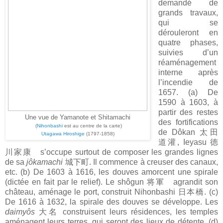
demandé de
grands travaux,
qui se
dérouleront en
quatre phases,
suivies d’un
réaménagement
interne après
l’incendie de
1657. (a) De
1590 à 1603, à
partir des restes
Une vue de Yamanote et Shitamachi
des fortifications
(
Nihonbashi
est au centre de la carte)
de Dôkan 太田
Utagawa Hiroshige
(1797-1858)
道灌, Ieyasu 徳
川家康 s’occupe surtout de composer les grandes lignes
de sa
jôkamachi
城下町. Il commence à creuser des canaux,
etc. (b) De 1603 à 1616, les douves amorcent une spirale
(dictée en fait par le relief). Le shôgun 将軍 agrandit son
château, aménage le port, construit Nihonbashi 日本橋. (c)
De 1616 à 1632, la spirale des douves se développe. Les
daimyôs
大名 construisent leurs résidences, les temples
aménagent leurs terres, qui seront des lieux de détente. (d)