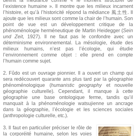
définit la médiance comme « le moment structurel de
l’existence humaine ». Il montre que les milieux incarnent
l’histoire, et qu’à l’historicité répond la médiance 風土性. Il
ajoute que les milieux sont comme la chair de l’humain. Son
point de vue est un développement critique de la
phénoménologie herméneutique de Martin Heidegger (
Sein
und Zeit
, 1927). Il ne faut pas le confondre avec un
déterminisme environnemental. La mésologie, étude des
milieux humains, n’est pas l’écologie, qui étudie
l’environnement comme objet : elle prend en compte
l’humain comme sujet.
2. Fûdo est un ouvrage pionnier. Il a ouvert un champ qui
sera redécouvert quarante ans plus tard par la géographie
phénoménologique (
humanistic geography
et nouvelle
géographie culturelle). Cependant, il manque à cette
géographie une base ontologique ferme, tandis qu’il
manquait à la phénoménologie watsujienne un ancrage
dans la géographie, l’écologie et les sciences sociales
(anthropologie culturelle, etc.).
3. Il faut en particulier préciser le rôle de
la corporéité humaine, selon les voies