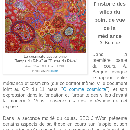
l'histoire des
villes
du
point de vue
de la
médiance
A. Berque
Dans la
La cosmicité australienne
première partie
"Temps du Rêve" et "Pistes du Rêve"
du cours, A.
Better World
, Sala Festival, 2008
© Alec Bayer (
contact
)
Berque évoque
le rapport entre
médiance et cosmicité (sur ce dernier thème, v. le document
joint au CR du 11 mars, "
C comme cosmicité
"), et son
expression dans la fondation et l'urbanité des villes d'avant
la modernité. Vous trouverez ci-après le résumé de cet
exposé.
Dans la seconde moitié du cours, SEO JinWon présente
certains aspects de sa thèse en cours sur l'utopie et son
expression en Asie orientale, par exemple dans le fengshui.