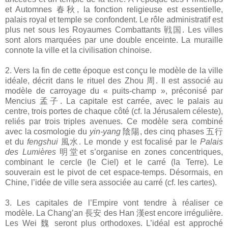
et Automnes 春秋, la fonction religieuse est essentielle,
palais royal et temple se confondent. Le rôle administratif est
plus net sous les Royaumes Combattants 戦国. Les villes
sont alors marquées par une double enceinte. La muraille
connote la ville et la civilisation chinoise.
2. Vers la fin de cette époque est conçu le modèle de la ville
idéale, décrit dans le rituel des Zhou 周. Il est associé au
modèle de carroyage du « puits-champ », préconisé par
Mencius 孟子. La capitale est carrée, avec le palais au
centre, trois portes de chaque côté (cf. la Jérusalem céleste),
reliés par trois triples avenues. Ce modèle sera combiné
avec la cosmologie du
yin-yang
陰陽, des cinq phases 五行
et du
fengshui
風水. Le monde y est focalisé par le
Palais
des Lumières
明堂et s’organise en zones concentriques,
combinant le cercle (le Ciel) et le carré (la Terre). Le
souverain est le pivot de cet espace-temps. Désormais, en
Chine, l’idée de ville sera associée au carré (cf. les cartes).
3. Les capitales de l’Empire vont tendre à réaliser ce
modèle. La Chang’an 長安 des Han 漢est encore irrégulière.
Les Wei 魏 seront plus orthodoxes. L’idéal est approché