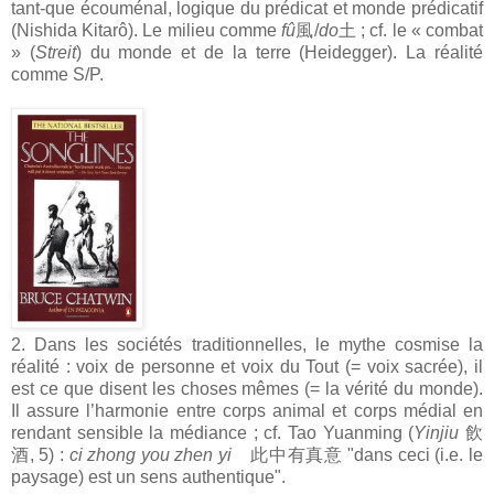
tant-que écouménal, logique du prédicat et monde prédicatif
(Nishida Kitarô). Le milieu comme
fû
風/
do
土 ; cf. le « combat
» (
Streit
) du monde et de la terre (Heidegger). La réalité
comme S/P.
2. Dans les sociétés traditionnelles, le mythe cosmise la
réalité : voix de personne et voix du Tout (= voix sacrée), il
est ce que disent les choses mêmes (= la vérité du monde).
Il assure l’harmonie entre corps animal et corps médial en
rendant sensible la médiance ; cf. Tao Yuanming (
Yinjiu
飲
酒, 5) :
ci zhong you zhen yi
此中有真意 "dans ceci (i.e. le
paysage) est un sens authentique".