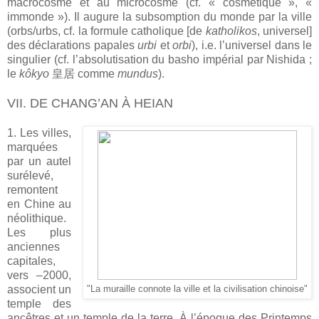
macrocosme et au microcosme (cf. « cosmétique », «
immonde »). Il augure la subsomption du monde par la ville
(orbs/urbs, cf. la formule catholique [de
katholikos
, universel]
des déclarations papales
urbi
et
orbi
), i.e. l’universel dans le
singulier (cf. l’absolutisation du basho impérial par Nishida ;
le
kôkyo
皇居 comme
mundus
).
VII. DE CHANG’AN À HEIAN
1. Les villes,
marquées
par un autel
surélevé,
remontent
en Chine au
néolithique.
Les plus
anciennes
capitales,
vers –2000,
associent un
"La muraille connote la ville et la civilisation chinoise"
temple des
ancêtres et un temple de la terre. À l’époque des Printemps