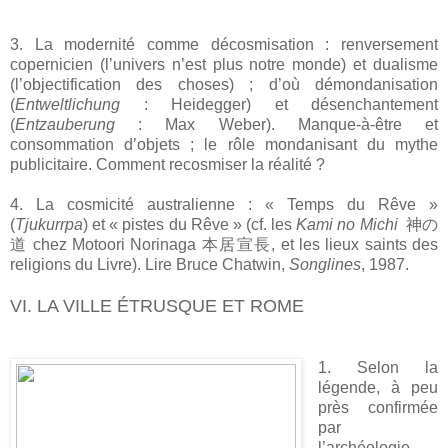
3. La modernité comme décosmisation : renversement
copernicien (l’univers n’est plus notre monde) et dualisme
(l’objectification des choses) ; d’où démondanisation
(
Entweltlichung
: Heidegger) et désenchantement
(
Entzauberung
: Max Weber). Manque-à-être et
consommation d’objets ; le rôle mondanisant du mythe
publicitaire. Comment recosmiser la réalité ?
4. La cosmicité australienne : « Temps du Rêve »
(
Tjukurrpa
) et « pistes du Rêve » (cf. les
Kami no Michi
神の
道 chez Motoori Norinaga 本居宣長, et les lieux saints des
religions du Livre). Lire Bruce Chatwin,
Songlines
, 1987.
VI. LA VILLE ÉTRUSQUE ET ROME
1. Selon la
légende, à peu
près confirmée
par
l’archéologie,