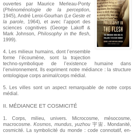
ouvertes par Maurice Merleau-Ponty
(
Phénoménologie de la perception
,
1945), André Leroi-Gourhan (
Le Geste et
la parole
, 1964), et avec l’apport des
sciences cognitives (George Lakoff &
Mark Johnson,
Philosophy in the flesh
,
1999).
4. Les milieux humains, dont l’ensemble
forme l’écoumène, sont la trajection
techno-symbolique de l’existence humaine dans
l’environnement. Ils expriment notre médiance : la structure
ontologique corps animal/corps médial.
5. Les villes sont un aspect remarquable de notre corps
médial.
II. MÉDIANCE ET COSMICITÉ
1. Corps, milieu, univers. Microcosme, mésocosme,
macrocosme.
Kosmos
,
mundus
,
yuzhou
宇宙. Mondanité,
cosmicité. La symbolicité du monde : code connotatif, en-