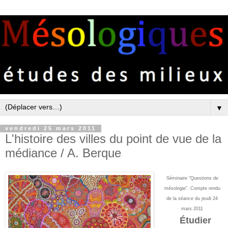
▼
vendredi 25 mars 2011
L'histoire des villes du point de vue de la
médiance / A. Berque
Séminaire "Questions de
mésologie". Compte rendu
de la séance du jeudi 24
mars 2011
Étudier