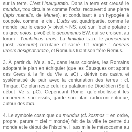
sur la terre. C’est l’
inauguratio
. Dans la terre est creusé le
mundus
, trou circulaire comme l’
orbs
, recouvert d’une pierre
(
lapis manalis
, de
Manes
), et conduisant à un hypogée à
coupole, comme le ciel. L’
urbs
est quadripartie, comme le
monde, par le
cardo
(« pivot » NS, axé sur l’étoile polaire ;
du grec
polos
, pivot) et le
decumanus
EW, qui se croisent au
forum : l’
umbilicus urbis.
La
limitatio
trace le
pomoerium
(post,
moerium
) circulaire et sacré. Cf. Virgile :
Aeneas
urbem designat aratro
, et Romulus tuant son frère Remus.
3. À partir du IVe s. aC, dans leurs colonies, les Romains
adoptent le plan en échiquier (que les Étrusques ont appris
des Grecs à la fin du VIe s. aC) , dérivé des castra et
systématisé de pair avec la centuriation des terres ; cf.
Timgad. Ce plan reste celui du palatium de Dioclétien (Split,
début IVe s. pC). Cependant Rome, qu’embellissent les
empereurs successifs, garde son plan radioconcentrique,
autour des
fora
.
4. Le symbole cosmique du
mundus
(cf.
kosmos
= en ordre,
propre, parure = ciel = monde) fait de la ville le centre du
monde et le début de l’histoire. Il assimile le mésocosme au