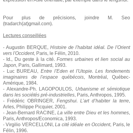
Pour plus de précisions, joindre M. Seo
(tradarch(at)gmail.com).
Lectures conseillées
- Augustin BERQUE,
Histoire de l'habitat idéal. De l'Orient
vers l'Occident
, Paris, le Félin, 2010.
- Id., Du geste à la cité.
Formes urbaines et lien social au
Japon
, Paris, Gallimard, 1993.
- Luc BUREAU,
Entre l'Eden et l'Utopie. Les fondements
imaginaires de l'espace québécois
, Montréal, Québec-
Amérique, 1984.
- Alexandre-Ph. LAGOPOULOS,
Urbanisme et sémiotique
dans les sociétés pré-industrielles
, Paris, Anthropos, 1995.
- Frédéric OBRINGER,
Fengshui. L’art d’habiter la terre
,
Arles, Philippe Picquier, 2001.
- Jean-Bernard RACINE,
La ville entre Dieu et les hommes
,
Paris, Anthropos/Economica, 1993.
- Virgilio VERCELLONI,
La cité idéale en Occident
, Paris, le
Félin, 1996.