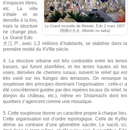
d’espaces libres,
etc. La ville
s’étale et se
densifie à la fois,
mais la structure
Le Grand incendie de Meireki, Edo 2 mars 1657
(明暦の大火,
Meireki no taika
)
ne change plus.
Le Grand Edo
大江戸, avec 1,3 millions d’habitants, se stabilise dans la
première moitié du XVIIIe siècle.
4. La structure urbaine est très contrastée entre les terres
basses, qui furent planifiées, et les terres hautes où les
voies, dérivées de chemins ruraux, suivent le relief qui est
très varié sur les franges des terrasses. On remarque la
souplesse des principes dominant l’organisation ; celle-ci a
été concrètement guidée par des repères locaux (le relief, le
donjon du château, etc.), même en Shitamachi dont les
quartiers s’agencent comme une mosaïque.
5. Cette souplesse donne un caractère propre à chaque lieu.
Cette organisation est d’ordre topologique. Celle de Kyôto
dérive au contraire d’une géométrie sacrée. Le sacré, ici,