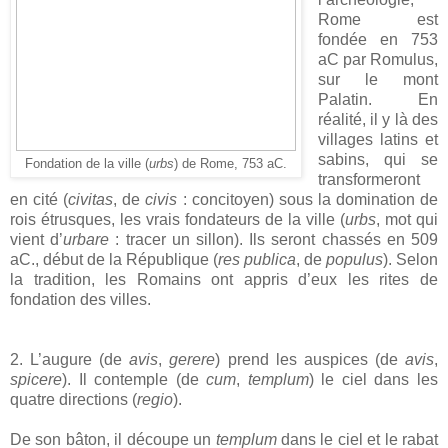
Rome est
fondée en 753
aC par Romulus,
sur le mont
Palatin. En
réalité, il y là des
villages latins et
sabins, qui se
Fondation de la ville (
urbs
) de Rome, 753 aC.
transformeront
en cité (
civitas
, de
civis
: concitoyen) sous la domination de
rois étrusques, les vrais fondateurs de la ville (
urbs
, mot qui
vient d’
urbare
: tracer un sillon). Ils seront chassés en 509
aC., début de la République (
res publica
, de
populus
). Selon
la tradition, les Romains ont appris d’eux les rites de
fondation des villes.
2. L’augure (de
avis
,
gerere
) prend les auspices (de
avis
,
spicere
). Il contemple (de
cum
,
templum
) le ciel dans les
quatre directions (
regio
).
De son bâton, il découpe un
templum
dans le ciel et le rabat