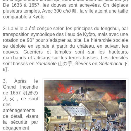
De 1633 à 1657, les douves sont achevées. On déplace
plusieurs temples. Avec 300
chô
町, la ville atteint une taille
comparable à Kyôto.
2. La ville a été conçue selon les principes du fengshui, par
transposition symbolique des lieux de Kyôto, mais avec une
rotation de 90° pour s’adapter au site. La hiérarchie sociale
se déploie en spirale à partir du château, en suivant les
douves. Guerriers et temples sont sur les hauteurs,
marchands et artisans sur les terres basses. Les densités
sont basses en
Yamanote
山の手, élevées en
Shitamachi
下
町.
3. Après le
Grand Incendie
de 1657 明暦の
大火, ce sont
des
aménagements
de détail, visant
la sécurité par
dégagement