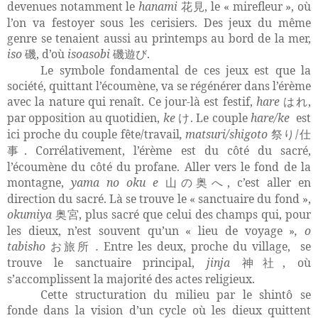
devenues notamment le
hanami
, le « mirefleur », où
花見
l’on va festoyer sous les cerisiers. Des jeux du même
genre se tenaient aussi au printemps au bord de la mer,
iso
, d’où
isoasobi
.
磯
磯遊び
Le symbole fondamental de ces jeux est que la
société, quittant l’écoumène, va se régénérer dans l’érème
avec la nature qui renaît. Ce jour-là est festif,
hare
,
はれ
par opposition au quotidien,
ke
. Le couple
hare/ke
est
け
ici proche du couple fête/travail
, matsuri/shigoto
/
祭り
仕
. Corrélativement, l’érème est du côté du sacré,
事
l’écoumène du côté du profane. Aller vers le fond de la
montagne,
yama no oku e
, c’est aller en
山の奥へ
direction du sacré. Là se trouve le « sanctuaire du fond »,
okumiya
, plus sacré que celui des champs qui, pour
奥宮
les dieux, n’est souvent qu’un « lieu de voyage »
, o
tabisho
.
Entre les deux, proche du village,
se
お旅所
trouve le sanctuaire principal,
jinja
, où
神社
s’accomplissent la majorité des actes religieux.
Cette structuration du milieu par le shintô se
fonde dans la vision d’un cycle où les dieux quittent