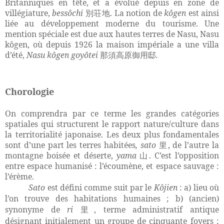
Britanniques en tête, et a évolué depuis en zone de
villégiature,
bessôchi
. La notion de
kôgen
est ainsi
別荘地
liée au développement moderne du tourisme. Une
mention spéciale est due aux hautes terres de Nasu, Nasu
kôgen, où depuis 1926 la maison impériale a une villa
d’été,
Nasu kôgen goyôtei
.
那須高原御用邸
Chorologie
On comprendra par ce terme les grandes catégories
spatiales qui structurent le rapport nature/culture dans
la territorialité japonaise. Les deux plus fondamentales
sont d’une part les terres habitées
, sato
, de l’autre la
里
montagne boisée et déserte,
yama
. C’est l’opposition
山
entre espace humanisé : l’écoumène, et espace sauvage :
l’érème.
Sato
est défini comme suit par le
Kôjien
: a) lieu où
l’on trouve des habitations humaines ; b) (ancien)
synonyme de
ri
, terme administratif antique
里
désignant initialement un groupe de cinquante foyers ;