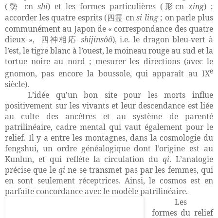
(
cn
shi
) et les formes particulières (
cn
xing
) ;
勢
形
accorder les quatre esprits (
cn
si ling
; on parle plus
四霊
communément au Japon de « correspondance des quatre
dieux »,
shijinsôô
), i.e. le dragon bleu-vert à
四神相応
l’est, le tigre blanc à l’ouest, le moineau rouge au sud et la
tortue noire au nord ; mesurer les directions (avec le
e
gnomon, pas encore la boussole, qui apparaît au IX
siècle).
L’idée qu’un bon site pour les morts influe
positivement sur les vivants et leur descendance est liée
au culte des ancêtres et au système de parenté
patrilinéaire, cadre mental qui vaut également pour le
relief. Il y a entre les montagnes, dans la cosmologie du
fengshui, un ordre généalogique dont l’origine est au
Kunlun, et qui reflète la circulation du
qi
. L’analogie
précise que le
qi
ne se transmet pas par les femmes, qui
en sont seulement réceptrices. Ainsi, le cosmos est en
parfaite concordance avec le modèle patrilinéaire.
Les
formes du relief