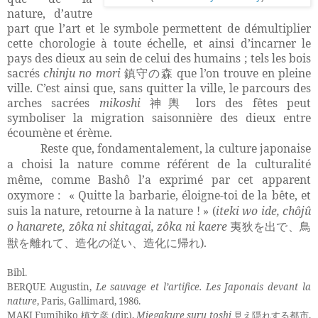
nature, d’autre
part que l’art et le symbole permettent de démultiplier
cette chorologie à toute échelle, et ainsi d’incarner le
pays des dieux au sein de celui des humains ; tels les bois
sacrés
chinju no mori
que l’on trouve en pleine
鎮守の森
ville. C’est ainsi que, sans quitter la ville, le parcours des
arches sacrées
mikoshi
lors des fêtes peut
神輿
symboliser la migration saisonnière des dieux entre
écoumène et érème.
Reste que, fondamentalement, la culture japonaise
a choisi la nature comme référent de la culturalité
même, comme Bashô l’a exprimé par cet apparent
oxymore :
« Quitte la barbarie, éloigne-toi de la bête, et
suis la nature, retourne à la nature ! » (
iteki wo ide, chôjû
o hanarete, zôka ni shitagai, zôka ni kaere
夷狄
を出で、鳥
).
獣を離れて、造化の従い、造化に帰れ
Bibl.
BERQUE Augustin,
Le sauvage et l’artifice. Les Japonais devant la
nature
, Paris, Gallimard, 1986.
MAKI Fumihiko
(dir.),
Miegakure suru toshi
,
槙文彦
見え隠れする都市