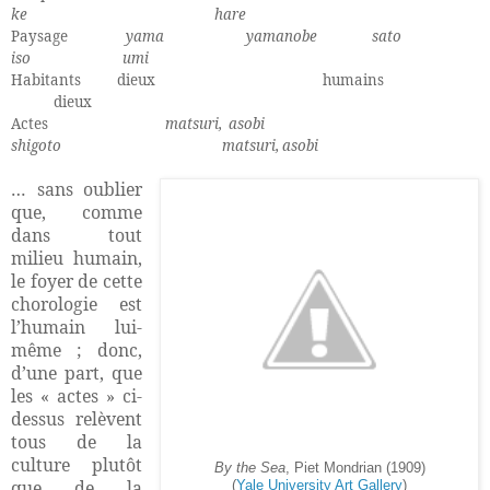
ke
hare
Paysage
yama
yamanobe
sato
iso
umi
Habitants
dieux
humains
dieux
Actes
matsuri, asobi
shigoto
matsuri, asobi
… sans oublier
que, comme
dans tout
milieu humain,
le foyer de cette
chorologie est
l’humain lui-
même ; donc,
d’une part, que
les « actes » ci-
dessus relèvent
tous de la
culture plutôt
By the Sea
, Piet Mondrian (1909)
que de la
(
Yale University Art Gallery
)