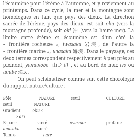
l’écoumène pour l’érème à l’automne, et y reviennent au
printemps. Dans ce cycle, la mer et la montagne sont
homologues en tant que pays des dieux. La direction
sacrée de l’érème, pays des dieux, est soit
oku
(vers la
montagne profonde), soit
oki
(vers la haute mer). La
沖
limite entre érème et écoumène est d’un côté la
« frontière rocheuse »,
iwasaka
, de l’autre la
岩境
« frontière marine »,
unasaka
. Dans le paysage, ces
海境
deux termes correspondent respectivement à peu près au
piémont,
yamanobe
, et au bord de mer,
iso
ou
山之辺
umibe
.
海辺
On peut schématiser comme suit cette chorologie
du rapport nature/culture :
Pôle
NATURE
seuil
CULTURE
seuil
NATURE
Gradient
oku
<
>
oki
Espace
sacré
iwasaka
profane
unasaka
sacré
Temps
hare