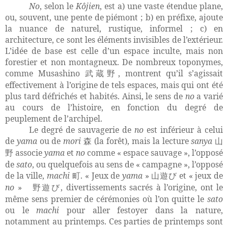
No
, selon le
Kôjien
, est a) une vaste étendue plane,
ou, souvent, une pente de piémont ; b) en préfixe, ajoute
la nuance de naturel, rustique, informel ; c) en
architecture, ce sont les éléments invisibles de l’extérieur.
L’idée de base est celle d’un espace inculte, mais non
forestier et non montagneux. De nombreux toponymes,
comme Musashino
, montrent qu’il s’agissait
武蔵野
effectivement à l’origine de tels espaces, mais qui ont été
plus tard défrichés et habités. Ainsi, le sens de
no
a varié
au cours de l’histoire, en fonction du degré de
peuplement de l’archipel.
Le degré de sauvagerie de
no
est inférieur à celui
de
yama
ou de
mori
(la forêt), mais la lecture
sanya
森
山
associe
yama
et
no
comme « espace sauvage », l’opposé
野
de
sato
, ou quelquefois au sens de « campagne », l’opposé
de la ville,
machi
. « Jeux de
yama
»
et « jeux de
町
山遊び
no
»
, divertissements sacrés à l’origine, ont le
野遊び
même sens premier de cérémonies où l’on quitte le
sato
ou le
machi
pour aller festoyer dans la nature,
notamment au printemps. Ces parties de printemps sont