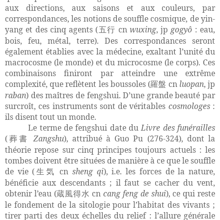
aux directions, aux saisons et aux couleurs, par
correspondances, les notions de souffle cosmique, de yin-
yang et des cinq agents (
cn
wuxing
, jp
gogyô
: eau,
五行
bois, feu, métal, terre). Des correspondances seront
également établies avec la médecine, exaltant l’unité du
macrocosme (le monde) et du microcosme (le corps). Ces
combinaisons finiront par atteindre une extrême
complexité, que reflètent les boussoles (
cn
luopan
, jp
羅盤
raban
) des maîtres de fengshui. D’une grande beauté par
surcroît, ces instruments sont de véritables
cosmologes
:
ils disent tout un monde.
Le terme de fengshui date du
Livre des funérailles
(
Zangshu
), attribué à Guo Pu (276-324), dont la
葬書
théorie
repose sur cinq principes toujours actuels : les
tombes doivent être situées de manière à ce que le souffle
de vie (
cn
sheng qi
), i.e. les forces de la nature,
生気
bénéficie aux descendants ; il faut se cacher du vent,
obtenir l’eau (
cn
cang feng de shui
), ce qui reste
蔵風得水
le fondement de la sitologie pour l’habitat des vivants ;
tirer parti des deux échelles du relief : l’allure générale