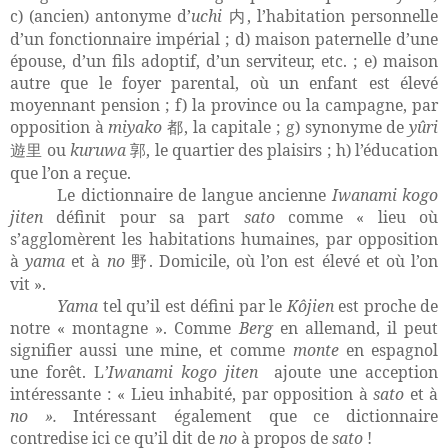
c) (ancien) antonyme d’
uchi
, l’habitation personnelle
内
d’un fonctionnaire impérial ; d) maison paternelle d’une
épouse, d’un fils adoptif, d’un serviteur, etc. ; e) maison
autre que le foyer parental, où un enfant est élevé
moyennant pension ; f) la province ou la campagne, par
opposition à
miyako
, la capitale ; g) synonyme de
yûri
都
ou
kuruwa
, le quartier des plaisirs ; h) l’éducation
遊里
郭
que l’on a reçue.
Le dictionnaire de langue ancienne
Iwanami kogo
jiten
définit pour sa part
sato
comme « lieu où
s’agglomèrent les habitations humaines, par opposition
à
yama
et à
no
. Domicile, où l’on est élevé et où l’on
野
vit ».
Yama
tel qu’il est défini par le
Kôjien
est proche de
notre « montagne ». Comme
Berg
en allemand, il peut
signifier aussi une mine, et comme
monte
en espagnol
une forêt. L
’Iwanami kogo jiten
ajoute une acception
intéressante : « Lieu inhabité, par opposition à
sato
et à
no ».
Intéressant également que ce dictionnaire
contredise ici ce qu’il dit de
no
à propos de
sato
!