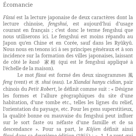
Écomancie
Fûsui
est la lecture japonaise de deux caractères dont la
lecture chinoise,
fengshui
, est aujourd’hui d’usage
courant en français ; c’est donc le terme fengshui que
nous utiliserons ici. Le fengshui est moins répandu au
Japon qu’en Chine et en Corée, sauf dans les Ryûkyû.
Nous nous en tenons ici à ses principes généraux et à son
incidence sur la formation des villes japonaises, laissant
de côté le
kasô
(qui est le fengshui appliqué à
家相
l’échelle de la maison).
Le mot
fûsui
est formé des deux sinogrammes
風
feng
(vent) et
shui
(eau). Le
Xiandai hanyu cidian
, pair
水
chinois du
Petit Robert
, le définit comme suit : « Désigne
les formes et l’allure géographiques du site d’une
habitation, d’une tombe etc., telles les lignes du relief,
l’orientation du paysage, etc. Pour les gens superstitieux,
la qualité bonne ou mauvaise du fengshui peut influer
sur le sort faste ou néfaste d’une famille et de sa
descendance ». Pour sa part, le
Kôjien
définit ainsi
fûsui
dans sa deuxième édition (1955) : « 1. Le vent qui