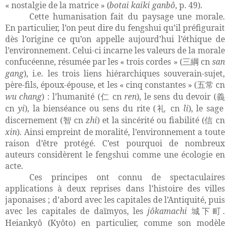
« nostalgie de la matrice » (
botai kaiki ganbô
, p. 49).
Cette humanisation fait du paysage une morale.
En particulier, l’on peut dire du fengshui qu’il préfigurait
dès l’origine ce qu’on appelle aujourd’hui l’éthique de
l’environnement. Celui-ci incarne les valeurs de la morale
confucéenne, résumée par les « trois cordes » (
cn
san
三綱
gang
), i.e. les trois liens hiérarchiques souverain-sujet,
père-fils, époux-épouse, et les « cinq constantes » (
cn
五常
wu chang
) : l’humanité (
cn
ren
), le sens du devoir (
仁
義
cn
yi
), la bienséance ou sens du rite (
cn
li
), le sage
礼
discernement (
cn
zhi
) et la sincérité ou fiabilité (
cn
智
信
xin
). Ainsi empreint de moralité, l’environnement a toute
raison d’être protégé. C’est pourquoi de nombreux
auteurs considèrent le fengshui comme une écologie en
acte.
Ces principes ont connu de spectaculaires
applications à deux reprises dans l’histoire des villes
japonaises ; d’abord avec les capitales de l’Antiquité, puis
avec les capitales de daïmyos, les
jôkamachi
.
城下町
Heiankyô (Kyôto) en particulier, comme son modèle