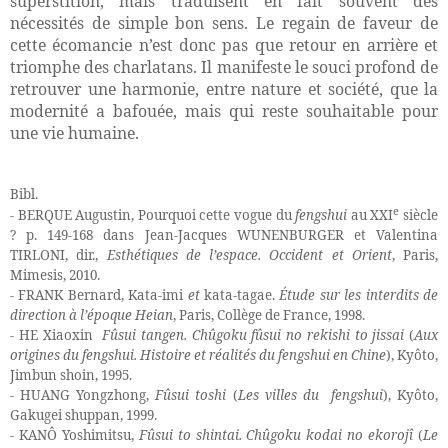
superstition, mais traduisent en fait souvent des
nécessités de simple bon sens. Le regain de faveur de
cette écomancie n’est donc pas que retour en arrière et
triomphe des charlatans. Il manifeste le souci profond de
retrouver une harmonie, entre nature et société, que la
modernité a bafouée, mais qui reste souhaitable pour
une vie humaine.
Bibl.
e
- BERQUE Augustin,
Pourquoi cette vogue du
fengshui
au XXI
siècle
? p. 149-168 dans Jean-Jacques WUNENBURGER et Valentina
TIRLONI, dir.,
Esthétiques de l’espace. Occident et Orient
, Paris,
Mimesis, 2010.
- FRANK Bernard, Kata-imi
et
kata-tagae.
Étude sur les interdits de
direction à l’époque Heian
, Paris, Collège de France, 1998.
- HE Xiaoxin
Fûsui tangen. Chûgoku fûsui no rekishi to jissai
(
Aux
origines du fengshui. Histoire et réalités du fengshui en Chine
), Kyôto,
Jimbun shoin, 1995.
- HUANG Yongzhong,
Fûsui toshi
(
Les villes du
fengshui
), Kyôto,
Gakugei shuppan, 1999.
- KANÔ Yoshimitsu,
Fûsui to shintai.
Chûgoku kodai no ekorojî
(
Le