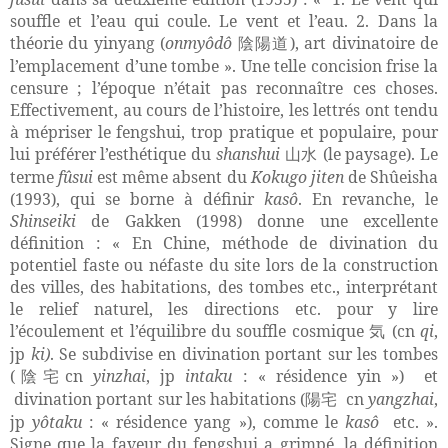
souffle et l’eau qui coule. Le vent et l’eau. 2. Dans la
théorie du yinyang (
onmyôdô
), art divinatoire de
陰陽道
l’emplacement d’une tombe ». Une telle concision frise la
censure ; l’époque n’était pas reconnaître ces choses.
Effectivement, au cours de l’histoire, les lettrés ont tendu
à mépriser le fengshui, trop pratique et populaire, pour
lui préférer l’esthétique du
shanshui
(le paysage). Le
山水
terme
fûsui
est même absent du
Kokugo jiten
de Shûeisha
(1993), qui se borne à définir
kasô
. En revanche, le
Shinseiki
de Gakken (1998) donne une excellente
définition : « En Chine, méthode de divination du
potentiel faste ou néfaste du site lors de la construction
des villes, des habitations, des tombes etc., interprétant
le relief naturel, les directions etc. pour y lire
l’écoulement et l’équilibre du souffle cosmique
(cn
qi
,
気
jp
ki)
. Se subdivise en divination portant sur les tombes
(
cn
yinzhai
, jp
intaku
: « résidence yin »)
et
陰宅
divination portant sur les habitations (
cn
yangzhai
,
陽宅
jp
yôtaku
: « résidence yang »), comme le
kasô
etc. ».
Signe que la faveur du fengshui a grimpé, la définition