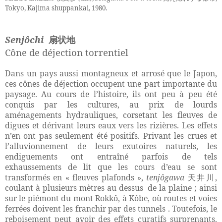
Tokyo, Kajima shuppankai, 1980.
Senjôchi
扇状地
Cône de déjection torrentiel
Dans un pays aussi montagneux et arrosé que le Japon,
ces cônes de déjection occupent une part importante du
paysage. Au cours de l’histoire, ils ont peu à peu été
conquis par les cultures, au prix de lourds
aménagements hydrauliques, corsetant les fleuves de
digues et dérivant leurs eaux vers les rizières. Les effets
n’en ont pas seulement été positifs. Privant les crues et
l’alluvionnement de leurs exutoires naturels, les
endiguements ont entraîné parfois de tels
exhaussements de lit que les cours d’eau se sont
transformés en « fleuves plafonds »,
tenjôgawa
,
天井川
coulant à plusieurs mètres au dessus
de la plaine ; ainsi
sur le piémont du mont Rokkô, à Kôbe, où routes et voies
ferrées doivent les franchir par des tunnels . Toutefois, le
reboisement peut avoir des effets curatifs surprenants.