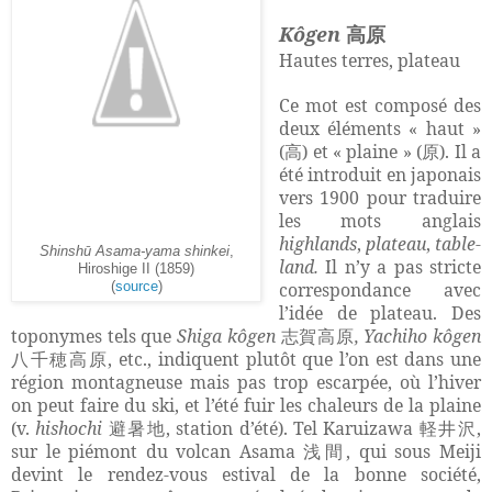
Kôgen
高原
Hautes terres, plateau
Ce mot est composé des
deux éléments « haut »
(
) et « plaine » (
). Il a
高
原
été introduit en japonais
vers 1900 pour traduire
les mots anglais
highlands
,
plateau
,
table-
Shinshū Asama-yama shinkei
,
land.
Il n’y a pas stricte
Hiroshige II (1859)
correspondance avec
(
source
)
l’idée de plateau. Des
toponymes tels que
Shiga kôgen
, Yachiho kôgen
志賀高原
, etc., indiquent plutôt que l’on est dans une
八千穂高原
région montagneuse mais pas trop escarpée, où l’hiver
on peut faire du ski, et l’été fuir les chaleurs de la plaine
(v.
hishochi
, station d’été). Tel Karuizawa
,
避暑地
軽井沢
sur le piémont du volcan Asama
, qui sous Meiji
浅間
devint le rendez-vous estival de la bonne société,