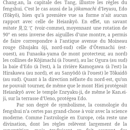
Chang.an, la capitale des Tang, illustre les règles du
fengshui. C’est le cas aussi de la
jôkamachi
d’Ieyasu, Edo
(Tôkyô), bien qu’à première vue sa forme n’ait aucun
rapport avec celle de Heiankyô. En effet, un savant
mitate
(voir-comme), moyennant une rotation de
見立て
90° en sens inverse des aiguilles d’une montre, a permis
de faire correspondre à l’antique avenue du Moineau
rouge (Shujaku ôji, nord-sud) celle d’Ôtemachi (est-
ouest), au Funaoka-yama (le mont protecteur, au nord)
les collines de Kôjimachi (à l’ouest), au lac Ogura (au sud)
la baie d’Edo (à l’est), à la rivière Kamogawa (à l’est) la
Hirakawa (au nord), et au Sanyôdô (à l’ouest) le Tôkaidô
(au sud). Quant à la direction néfaste du nord-est, qu’on
ne pouvait tourner, de même que le mont Hiei protégeait
Heiankyô avec le temple Enryaku-ji, de même le Kan.ei-
ji, sur la terrasse d’Ueno, protégea Edo.
Par son degré de symbolisme, la cosmologie du
fengshui n’a certes pas grand-chose à voir avec la science
moderne. Comme l’astrologie en Europe, cela reste une
divination, dont les règles relèvent largement de la