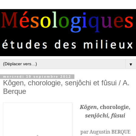
▼
mercredi 19 septembre 2012
Kôgen, chorologie, senjôchi et fûsui / A.
Berque
K
ôgen
, chorologie,
senjôchi, fûsui
par Augustin BERQUE