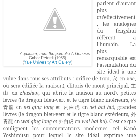
parlent d’autant
plus
qu’effectivement
, les analogies
du fengshui
réfèrent à
l’humain. La
plus
Aquarium, from the portfolio A Genesis
remarquable est
Gabor Peterdi (1966)
(
Yale University Art Gallery
)
l’assimilation du
site idéal à une
vulve dans tous ses attributs : orifice (le trou,
cn
xue
,
穴
où sera édifiée la maison), clitoris (le mont principal,
主
cn
zhushan
, qui abrite la maison au nord), petites
山
lèvres (le dragon bleu-vert et le tigre blanc intérieurs,
内
cn
nei qing long
et
cn
nei bai hu
), grandes
青龍
内白虎
lèvres (le dragon bleu-vert et le tigre blanc extérieurs,
外
cn
wai qing long
et
cn
wai bai hu
). C’est ce que
青龍
外白虎
soulignent les commentateurs modernes, tel Kanô
Yoshimitsu pour lequel le site idéal exprime une