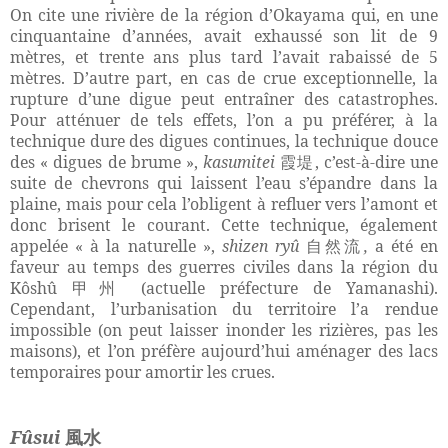
On cite une rivière de la région d’Okayama qui, en une
cinquantaine d’années, avait exhaussé son lit de 9
mètres, et trente ans plus tard l’avait rabaissé de 5
mètres. D’autre part, en cas de crue exceptionnelle, la
rupture d’une digue peut entraîner des catastrophes.
Pour atténuer de tels effets, l’on a pu préférer, à la
technique dure des digues continues, la technique douce
des « digues de brume »,
kasumitei
, c’est-à-dire une
霞堤
suite de chevrons qui laissent l’eau s’épandre dans la
plaine, mais pour cela l’obligent à refluer vers l’amont et
donc brisent le courant. Cette technique, également
appelée « à la naturelle »,
shizen ryû
,
a été en
自然流
faveur au temps des guerres civiles dans la région du
Kôshû
(actuelle préfecture de Yamanashi).
甲州
Cependant, l’urbanisation du territoire l’a rendue
impossible (on peut laisser inonder les rizières, pas les
maisons), et l’on préfère aujourd’hui aménager des lacs
temporaires pour amortir les crues.
Fûsui
風水