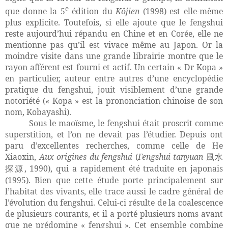
e
que donne la 5
édition du
Kôjien
(1998) est elle-même
plus explicite. Toutefois, si elle ajoute que le fengshui
reste aujourd’hui répandu en Chine et en Corée, elle ne
mentionne pas qu’il est vivace même au Japon. Or la
moindre visite dans une grande librairie montre que le
rayon afférent est fourni et actif. Un certain « Dr Kopa »
en particulier, auteur entre autres d’une encyclopédie
pratique du fengshui, jouit visiblement d’une grande
notoriété (« Kopa » est la prononciation chinoise de son
nom, Kobayashi).
Sous le maoïsme, le fengshui était proscrit comme
superstition, et l’on ne devait pas l’étudier. Depuis ont
paru d’excellentes recherches, comme celle de He
Xiaoxin,
Aux origines du fengshui
(
Fengshui tanyuan
風水
, 1990), qui a rapidement été traduite en japonais
探源
(1995). Bien que cette étude porte principalement sur
l’habitat des vivants, elle trace aussi le cadre général de
l’évolution du fengshui. Celui-ci résulte de la coalescence
de plusieurs courants, et il a porté plusieurs noms avant
que ne prédomine « fengshui ». Cet ensemble combine